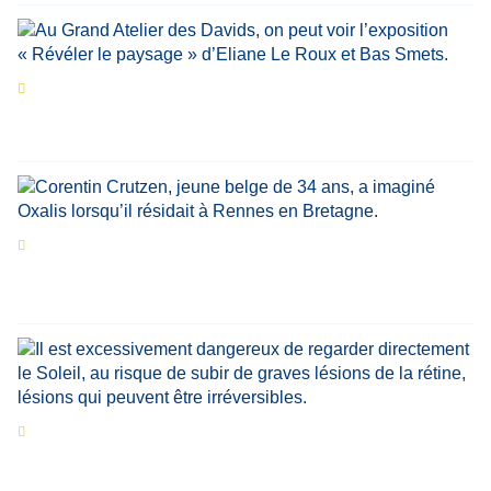
Les expositions prolongent la magie des
Estivales du Haut-Calavon
Par
Jean-Marie Wynants
Portrait
La success-story : Corentin Crutzen,
le fondateur de la première école de cuisine
végétale en Belgique
Eclipse du 12 août : que va-t-il se passer dans
le ciel belge ?
Par
Bernard Padoan