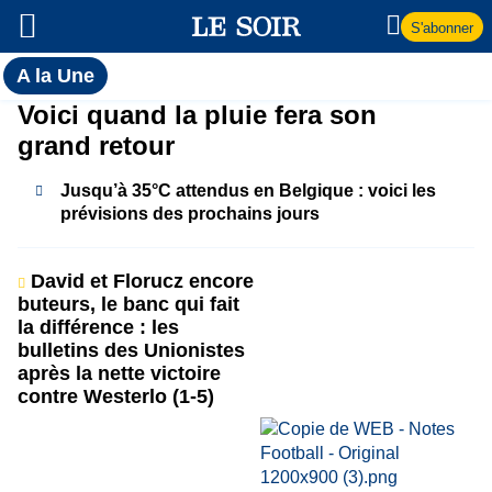
S'abonner
Toutes
A la Une
l'actualité
A
Voici quand la pluie fera son
du Soir
grand retour
la
Jusqu’à 35°C attendus en Belgique : voici les
Une
prévisions des prochains jours
David et Florucz encore
buteurs, le banc qui fait
la différence : les
bulletins des Unionistes
après la nette victoire
contre Westerlo (1-5)