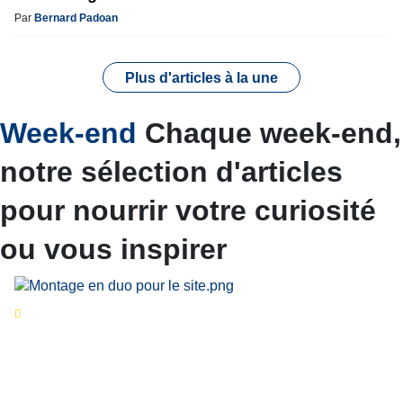
Par
Bernard Padoan
Plus d'articles à la une
Week-end
Chaque week-end,
notre sélection d'articles
pour nourrir votre curiosité
ou vous inspirer
Séries d’été
« Le jour d’avant » : cinq
personnalités reviennent sur un évènement
marquant de leur carrière
Par
Bernard Demonty
,
Candice Bussoli
,
Philippe Vande Weyer
,
Didier Zacharie
,
Jean-Claude Vantroyen