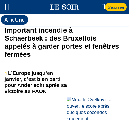
S'abonner
Toutes
A la Une
l'actualité
A
Important incendie à
du Soir
Schaerbeek : des Bruxellois
la
appelés à garder portes et fenêtres
fermées
Une
L’Europe jusqu’en
janvier, c’est bien parti
pour Anderlecht après sa
victoire au PAOK