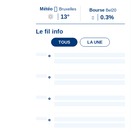
A
du Soir
Météo
Bruxelles
Bourse
Bel20
la
13°
0.3%
Une
Le fil info
TOUS
LA UNE