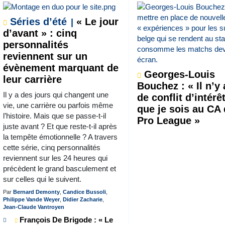
Séries d’été
« Le jour
d’avant » : cinq
personnalités
reviennent sur un
évènement marquant de
Georges-Louis
leur carrière
Bouchez : « Il n’y
Il y a des jours qui changent une
de conflit d’intérê
vie, une carrière ou parfois même
que je sois au CA 
l’histoire. Mais que se passe-t-il
Pro League »
juste avant ? Et que reste-t-il après
la tempête émotionnelle ? A travers
cette série, cinq personnalités
reviennent sur les 24 heures qui
précèdent le grand basculement et
sur celles qui le suivent.
Par
Bernard Demonty
,
Candice Bussoli
,
Philippe Vande Weyer
,
Didier Zacharie
,
Jean-Claude Vantroyen
François De Brigode : « Le