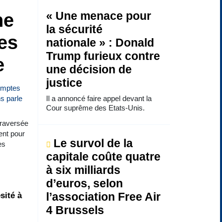
ne
« Une menace pour
la sécurité
es
nationale » : Donald
Trump furieux contre
e
une décision de
justice
Il a annoncé faire appel devant la
Cour suprême des Etats-Unis.
traversée
ent pour
Le survol de la
es
capitale coûte quatre
à six milliards
d’euros, selon
sité à
l’association Free Air
4 Brussels