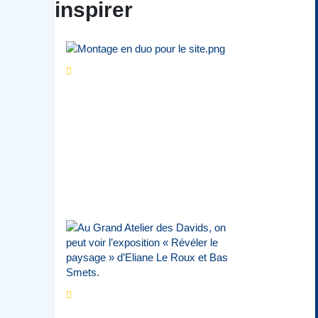
inspirer
Séries d’été
« Le jour
d’avant » : cinq
personnalités
reviennent sur un
évènement marquant de
leur carrière
Par
Bernard Demonty
,
Candice Bussoli
,
Philippe Vande Weyer
,
Didier Zacharie
,
Jean-Claude Vantroyen
Les expositions
prolongent la magie des