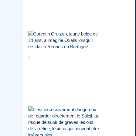
Estivales du Haut-
Calavon
Par
Jean-Marie Wynants
Portrait
La success-
story : Corentin
Crutzen, le fondateur de
la première école de
cuisine végétale en
Belgique