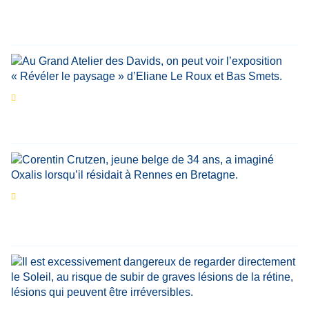
marquant de leur carrière
Par
Bernard Demonty
,
Candice Bussoli
,
Philippe Vande Weyer
,
Didier Zacharie
,
Jean-Claude Vantroyen
Les expositions prolongent la magie des
Estivales du Haut-Calavon
Par
Jean-Marie Wynants
Portrait
La success-story : Corentin Crutzen,
le fondateur de la première école de cuisine
végétale en Belgique