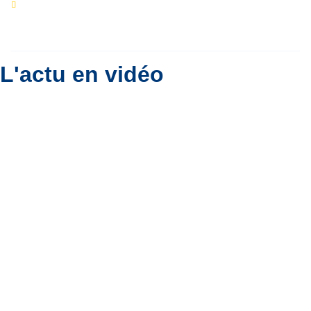
Eclipse du 12 août : que va-t-il se passer dans
le ciel belge ?
Par
Bernard Padoan
L'actu en vidéo