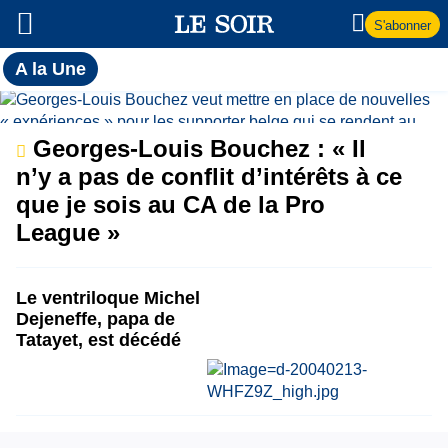
S'abonner
Toutes
A la Une
l'actualité
A
du Soir
la
Georges-Louis Bouchez : « Il
n’y a pas de conflit d’intérêts à ce
Une
que je sois au CA de la Pro
League »
Le ventriloque Michel
Dejeneffe, papa de
Tatayet, est décédé