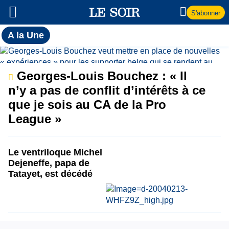
S'abonner
Toutes
A la Une
l'actualité
A
du Soir
la
Georges-Louis Bouchez : « Il
n’y a pas de conflit d’intérêts à ce
Une
que je sois au CA de la Pro
League »
Le ventriloque Michel
Dejeneffe, papa de
Tatayet, est décédé