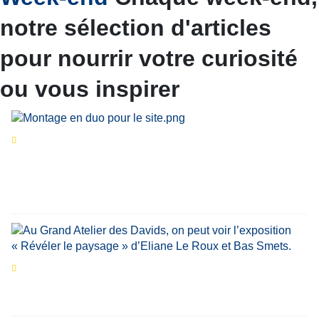
notre sélection d'articles
pour nourrir votre curiosité
ou vous inspirer
Séries d’été
« Le jour d’avant » : cinq
personnalités reviennent sur un évènement
marquant de leur carrière
Par
Bernard Demonty
,
Candice Bussoli
,
Philippe Vande Weyer
,
Didier Zacharie
,
Jean-Claude Vantroyen
Les expositions prolongent la magie des
Estivales du Haut-Calavon
Par
Jean-Marie Wynants