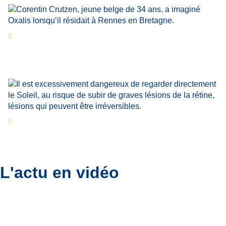
Portrait
La success-story : Corentin Crutzen,
le fondateur de la première école de cuisine
végétale en Belgique
Eclipse du 12 août : que va-t-il se passer dans
le ciel belge ?
Par
Bernard Padoan
L'actu en vidéo