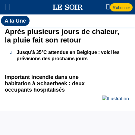
S'abonner
Toutes
A la Une
l'actualité
A
Après plusieurs jours de chaleur,
du Soir
la pluie fait son retour
la
Jusqu’à 35°C attendus en Belgique : voici les
Une
prévisions des prochains jours
Important incendie dans une
habitation à Schaerbeek : deux
occupants hospitalisés