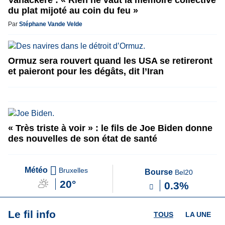
Vanackere : « Rien ne vaut la mémoire collective
du plat mijoté au coin du feu »
Par
Stéphane Vande Velde
Ormuz sera rouvert quand les USA se retireront
et paieront pour les dégâts, dit l’Iran
« Très triste à voir » : le fils de Joe Biden donne
des nouvelles de son état de santé
Météo
Bruxelles
Bourse
Bel20
20°
0.3%
Le fil info
TOUS
LA UNE