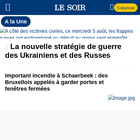
S'abonner
Toutes
A la Une
l'actualité
A
du Soir
la
La nouvelle stratégie de guerre
des Ukrainiens et des Russes
Une
Important incendie à Schaerbeek : des
Bruxellois appelés à garder portes et
fenêtres fermées