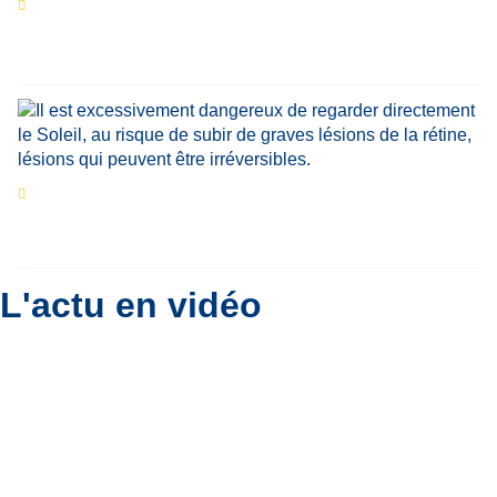
Portrait
La success-story : Corentin Crutzen,
le fondateur de la première école de cuisine
végétale en Belgique
Eclipse du 12 août : que va-t-il se passer dans
le ciel belge ?
Par
Bernard Padoan
L'actu en vidéo