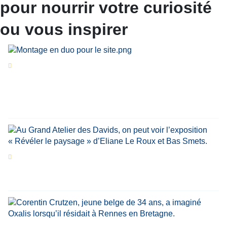
pour nourrir votre curiosité
ou vous inspirer
Séries d’été
« Le jour d’avant » : cinq
personnalités reviennent sur un évènement
marquant de leur carrière
Par
Bernard Demonty
,
Candice Bussoli
,
Philippe Vande Weyer
,
Didier Zacharie
,
Jean-Claude Vantroyen
Les expositions prolongent la magie des
Estivales du Haut-Calavon
Par
Jean-Marie Wynants