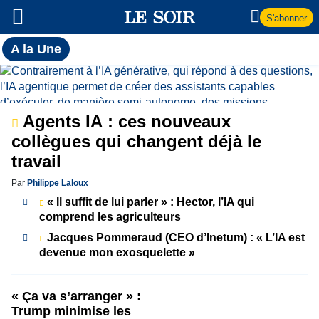
S'abonner
Toutes
A la Une
l'actualité
A
du Soir
la
Agents IA : ces nouveaux
Une
collègues qui changent déjà le
travail
Par
Philippe Laloux
« Il suffit de lui parler » : Hector, l’IA qui
comprend les agriculteurs
Jacques Pommeraud (CEO d’Inetum) : « L’IA est
devenue mon exosquelette »
« Ça va s’arranger » :
Trump minimise les