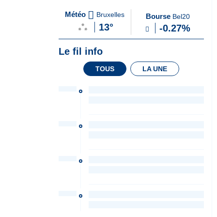
A
du Soir
Météo
Bruxelles
Bourse
Bel20
la
13°
-0.27%
Une
Le fil info
TOUS
LA UNE