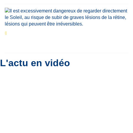
Eclipse du 12 août : que va-t-il se passer dans
le ciel belge ?
Par
Bernard Padoan
L'actu en vidéo