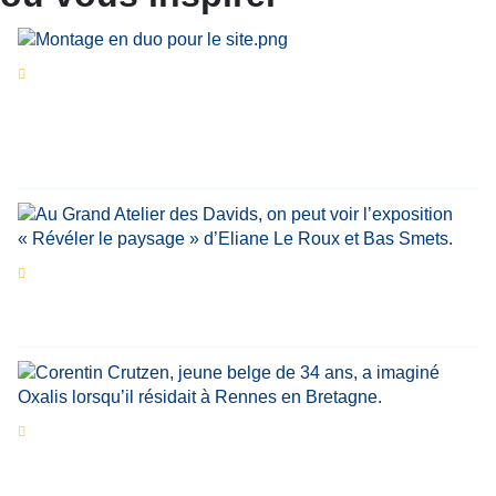
Séries d’été
« Le jour d’avant » : cinq
personnalités reviennent sur un évènement
marquant de leur carrière
Par
Bernard Demonty
,
Candice Bussoli
,
Philippe Vande Weyer
,
Didier Zacharie
,
Jean-Claude Vantroyen
Les expositions prolongent la magie des
Estivales du Haut-Calavon
Par
Jean-Marie Wynants
Portrait
La success-story : Corentin Crutzen,
le fondateur de la première école de cuisine
végétale en Belgique