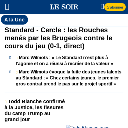
S'abonner
Toutes
A la Une
l'actualité
A
Standard - Cercle : les Rouches
du Soir
menés par les Brugeois contre le
la
cours du jeu (0-1, direct)
Une
Marc Wilmots : « Le Standard n’est plus à
l’agonie et on a réussi à recréer de la valeur »
Marc Wilmots évoque la fuite des jeunes talents
au Standard : « Chez certains jeunes, le premier
gros contrat prend le pas sur le projet sportif »
Todd Blanche confirmé
à la Justice, les fissures
du camp Trump au
grand jour