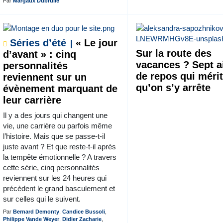
Par
Margaux Dubrulle
Séries d’été
« Le jour
Sur la route des
d’avant » : cinq
vacances ? Sept a
personnalités
de repos qui méri
reviennent sur un
qu’on s’y arrête
évènement marquant de
leur carrière
Il y a des jours qui changent une
vie, une carrière ou parfois même
l’histoire. Mais que se passe-t-il
juste avant ? Et que reste-t-il après
la tempête émotionnelle ? A travers
cette série, cinq personnalités
reviennent sur les 24 heures qui
précèdent le grand basculement et
sur celles qui le suivent.
Par
Bernard Demonty
,
Candice Bussoli
,
Philippe Vande Weyer
,
Didier Zacharie
,