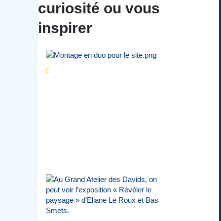
curiosité ou vous
inspirer
Séries d’été
« Le jour
d’avant » : cinq
personnalités
reviennent sur un
évènement marquant de
leur carrière
Par
Bernard Demonty
,
Candice Bussoli
,
Philippe Vande Weyer
,
Didier Zacharie
,
Jean-Claude Vantroyen