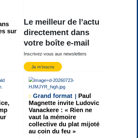
Le meilleur de l’actu
ans
es sur
directement dans
votre boîte e-mail
Inscrivez-vous aux newsletters
Je m'inscris
Grand format
Paul
ice,
Magnette invite Ludovic
amp
Vanackere : « Rien ne
ur
vaut la mémoire
collective du plat mijoté
au coin du feu »