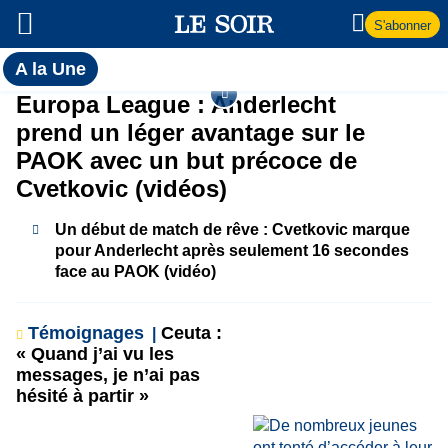
S'abonner
Toutes
A la Une
l'actualité
A
Europa League : Anderlecht
du Soir
prend un léger avantage sur le
la
PAOK avec un but précoce de
Cvetkovic (vidéos)
Une
Un début de match de rêve : Cvetkovic marque
pour Anderlecht après seulement 16 secondes
face au PAOK (vidéo)
Témoignages
Ceuta :
« Quand j’ai vu les
messages, je n’ai pas
hésité à partir »