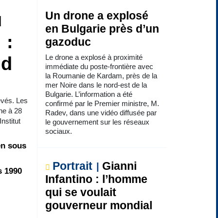
u
Un drone a explosé
en Bulgarie près d’un
 :
gazoduc
Le drone a explosé à proximité
ud
immédiate du poste-frontière avec
la Roumanie de Kardam, près de la
mer Noire dans le nord-est de la
Bulgarie. L’information a été
evés. Les
confirmé par le Premier ministre, M.
ne à 28
Radev, dans une vidéo diffusée par
nstitut
le gouvernement sur les réseaux
sociaux.
en sous
Portrait
Gianni
s 1990
Infantino : l’homme
qui se voulait
gouverneur mondial