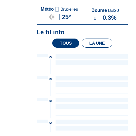
A
du Soir
Météo
Bruxelles
Bourse
Bel20
la
25°
0.3%
Une
Le fil info
TOUS
LA UNE