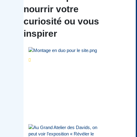
nourrir votre
curiosité ou vous
inspirer
Séries d’été
« Le jour
d’avant » : cinq
personnalités
reviennent sur un
évènement marquant de
leur carrière
Par
Bernard Demonty
,
Candice Bussoli
,
Philippe Vande Weyer
,
Didier Zacharie
,
Jean-Claude Vantroyen