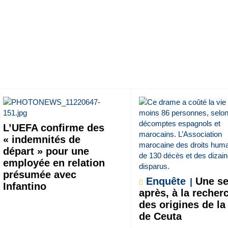
L’UEFA confirme des
« indemnités de
départ » pour une
employée en relation
présumée avec
Enquête
Une s
Infantino
après, à la recher
des origines de la
de Ceuta