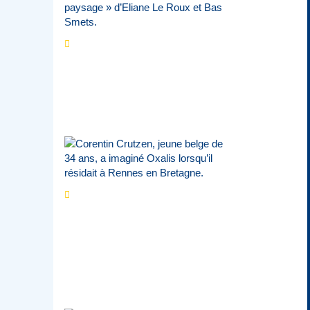
Les expositions
prolongent la magie des
Estivales du Haut-
Calavon
Par
Jean-Marie Wynants
Portrait
La success-
story : Corentin
Crutzen, le fondateur de
la première école de
cuisine végétale en
Belgique