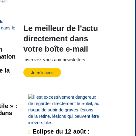
fmann
,
Le meilleur de l’actu
directement dans
votre boîte e-mail
n
ation
Inscrivez-vous aux newsletters
e la
Je m'inscris
ile » :
 dans
Eclipse du 12 août :