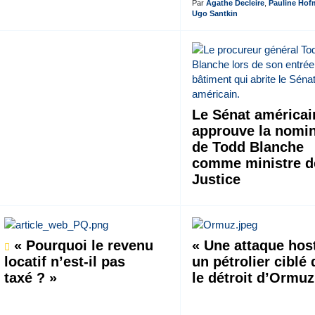
Par
Agathe Decleire
,
Pauline Ho
Ugo Santkin
Le Sénat américai
approuve la nomin
de Todd Blanche
comme ministre d
Justice
« Pourquoi le revenu
« Une attaque host
locatif n’est-il pas
un pétrolier ciblé
taxé ? »
le détroit d’Ormuz