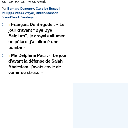
sur celles qui le suivent.
Par
Bernard Demonty
,
Candice Bussoli
,
Philippe Vande Weyer
,
Didier Zacharie
,
Jean-Claude Vantroyen
François De Brigode : « Le
jour d’avant “Bye Bye
Belgium”, je croyais allumer
un pétard, j’ai allumé une
bombe »
Me Delphine Paci : « Le jour
d’avant la défense de Salah
Abdeslam, j’avais envie de
vomir de stress »