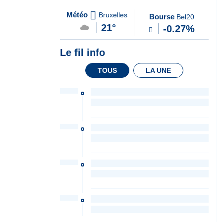
A
du Soir
Météo
Bruxelles
Bourse
Bel20
la
21°
-0.27%
Une
Le fil info
TOUS
LA UNE