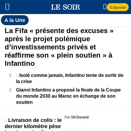
S'abonner
Toutes
A la Une
l'actualité
A
La Fifa « présente des excuses »
du Soir
après le projet polémique
la
d’investissements privés et
réaffirme son « plein soutien » à
Une
Infantino
Isolé comme jamais, Infantino tente de sortir de
la crise
Gianni Infantino a proposé la finale de la Coupe
du monde 2030 au Maroc en échange de son
soutien
Par
Gil Durand
Livraison de colis : le
dernier kilomètre pèse