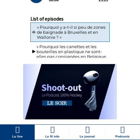
La Une
Le fil info
Le journal
Podcasts