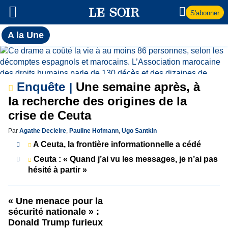
S'abonner
Toutes
A la Une
l'actualité
A
du Soir
la
Enquête
Une semaine après, à
Une
la recherche des origines de la
crise de Ceuta
Par
Agathe Decleire
,
Pauline Hofmann
,
Ugo Santkin
A Ceuta, la frontière informationnelle a cédé
Ceuta : « Quand j’ai vu les messages, je n’ai pas
hésité à partir »
« Une menace pour la
sécurité nationale » :
Donald Trump furieux