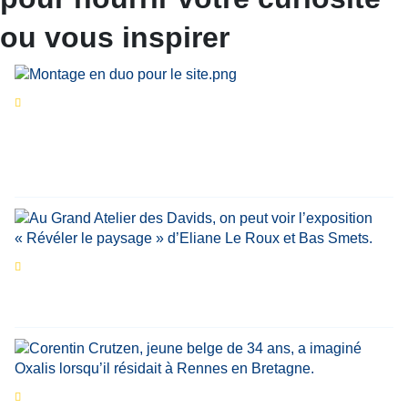
ou vous inspirer
Séries d’été
« Le jour d’avant » : cinq
personnalités reviennent sur un évènement
marquant de leur carrière
Par
Bernard Demonty
,
Candice Bussoli
,
Philippe Vande Weyer
,
Didier Zacharie
,
Jean-Claude Vantroyen
Les expositions prolongent la magie des
Estivales du Haut-Calavon
Par
Jean-Marie Wynants
Portrait
La success-story : Corentin Crutzen,