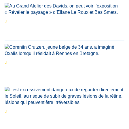
Les expositions prolongent la magie des
Estivales du Haut-Calavon
Par
Jean-Marie Wynants
Portrait
La success-story : Corentin Crutzen,
le fondateur de la première école de cuisine
végétale en Belgique
Eclipse du 12 août : que va-t-il se passer dans
le ciel belge ?
Par
Bernard Padoan