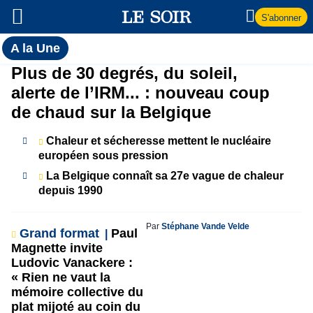
S'abonner
Toutes
A la Une
l'actualité
A
Plus de 30 degrés, du soleil,
du Soir
alerte de l’IRM... : nouveau coup
la
de chaud sur la Belgique
Une
Chaleur et sécheresse mettent le nucléaire
européen sous pression
La Belgique connaît sa 27e vague de chaleur
depuis 1990
Par
Stéphane Vande Velde
Grand format
Paul
Magnette invite
Ludovic Vanackere :
« Rien ne vaut la
mémoire collective du
plat mijoté au coin du