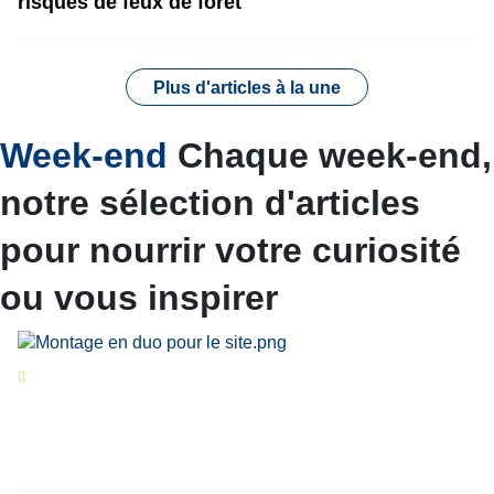
risques de feux de forêt
Plus d'articles à la une
Week-end
Chaque week-end,
notre sélection d'articles
pour nourrir votre curiosité
ou vous inspirer
Séries d’été
« Le jour d’avant » : cinq
personnalités reviennent sur un évènement
marquant de leur carrière
Par
Bernard Demonty
,
Candice Bussoli
,
Philippe Vande Weyer
,
Didier Zacharie
,
Jean-Claude Vantroyen