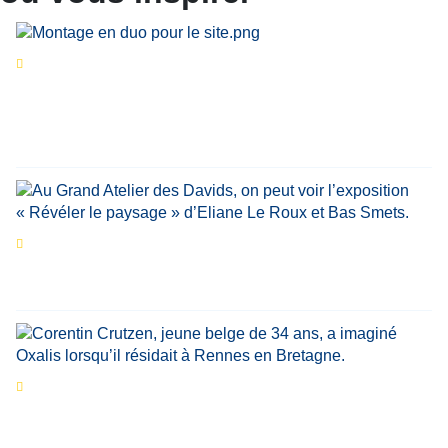
Séries d’été
« Le jour d’avant » : cinq
personnalités reviennent sur un évènement
marquant de leur carrière
Par
Bernard Demonty
,
Candice Bussoli
,
Philippe Vande Weyer
,
Didier Zacharie
,
Jean-Claude Vantroyen
Les expositions prolongent la magie des
Estivales du Haut-Calavon
Par
Jean-Marie Wynants
Portrait
La success-story : Corentin Crutzen,
le fondateur de la première école de cuisine
végétale en Belgique