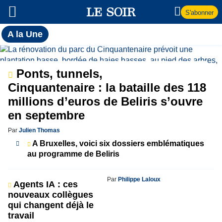
S'abonner
Toutes
A la Une
l'actualité
A
du Soir
la
Ponts, tunnels,
Cinquantenaire : la bataille des 118
Une
millions d’euros de Beliris s’ouvre
en septembre
Par
Julien Thomas
A Bruxelles, voici six dossiers emblématiques
au programme de Beliris
Par
Philippe Laloux
Agents IA : ces
nouveaux collègues
qui changent déjà le
travail