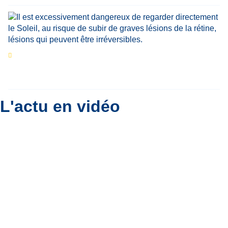
Eclipse du 12 août : que va-t-il se passer dans
le ciel belge ?
Par
Bernard Padoan
L'actu en vidéo