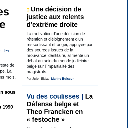
es
Une décision de
justice aux relents
ce
d’extrême droite
La motivation d’une décision de
rétention et d’éloignement d’un
ressortissant étranger, appuyée par
des sources issues de la
mouvance identitaire, alimente un
débat au sein du monde judiciaire
reste de
belge sur l’impartialité des
ope. La
magistrats.
ins mois.
Par Julien Bialas,
Marine Buisson
en sous
Vu des coulisses
La
Défense belge et
s 1990
Theo Francken en
« festoche »