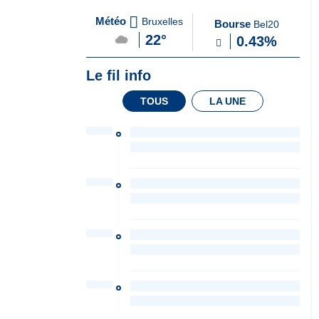
A
du Soir
Météo
Bruxelles
Bourse
Bel20
la
22°
0.43%
Une
Le fil info
TOUS
LA UNE