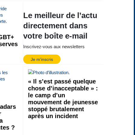
Le meilleur de l’actu
directement dans
votre boîte e-mail
LGBT+
serves
Inscrivez-vous aux newsletters
Je m'inscris
« Il s’est passé quelque
chose d’inacceptable » :
le camp d’un
mouvement de jeunesse
adars
stoppé brutalement
r
après un incident
a
utes ?