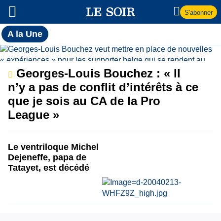
S'abonner
Toutes
A la Une
l'actualité
A
du Soir
la
Georges-Louis Bouchez : « Il
n’y a pas de conflit d’intérêts à ce
Une
que je sois au CA de la Pro
League »
Le ventriloque Michel
Dejeneffe, papa de
Tatayet, est décédé