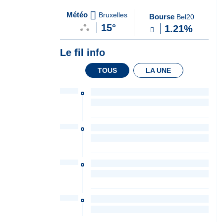
A
du Soir
Météo
Bruxelles
Bourse
Bel20
la
15°
1.21%
Une
Le fil info
TOUS
LA UNE