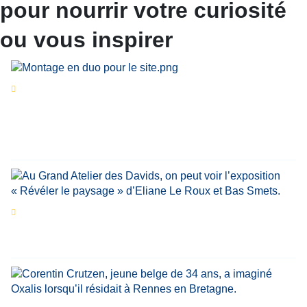
pour nourrir votre curiosité
ou vous inspirer
Séries d’été
« Le jour d’avant » : cinq
personnalités reviennent sur un évènement
marquant de leur carrière
Par
Bernard Demonty
,
Candice Bussoli
,
Philippe Vande Weyer
,
Didier Zacharie
,
Jean-Claude Vantroyen
Les expositions prolongent la magie des
Estivales du Haut-Calavon
Par
Jean-Marie Wynants