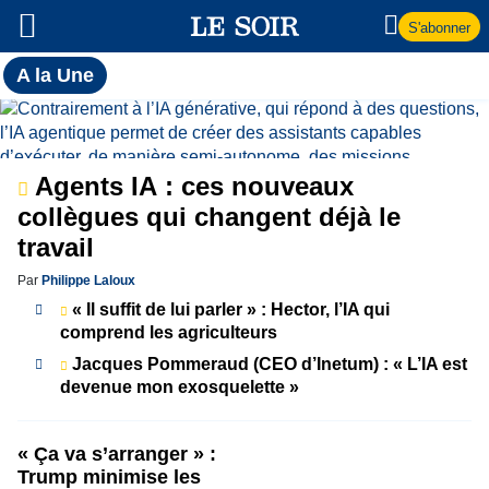
S'abonner
Toutes
A la Une
l'actualité
A
du Soir
la
Agents IA : ces nouveaux
Une
collègues qui changent déjà le
travail
Par
Philippe Laloux
« Il suffit de lui parler » : Hector, l’IA qui
comprend les agriculteurs
Jacques Pommeraud (CEO d’Inetum) : « L’IA est
devenue mon exosquelette »
« Ça va s’arranger » :
Trump minimise les