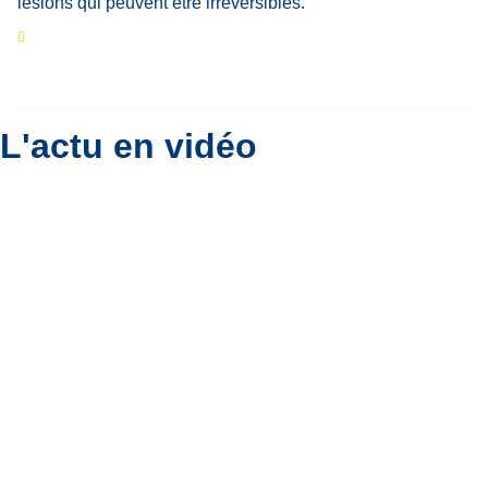
Eclipse du 12 août : que va-t-il se passer dans
le ciel belge ?
Par
Bernard Padoan
L'actu en vidéo