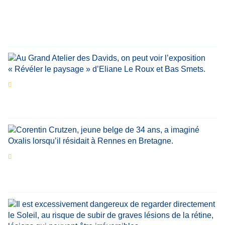
personnalités reviennent sur un évènement
marquant de leur carrière
Par
Bernard Demonty
,
Candice Bussoli
,
Philippe Vande Weyer
,
Didier Zacharie
,
Jean-Claude Vantroyen
Les expositions prolongent la magie des
Estivales du Haut-Calavon
Par
Jean-Marie Wynants
Portrait
La success-story : Corentin Crutzen,
le fondateur de la première école de cuisine
végétale en Belgique