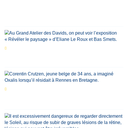
personnalités reviennent sur un évènement
marquant de leur carrière
Par
Bernard Demonty
,
Candice Bussoli
,
Philippe Vande Weyer
,
Didier Zacharie
,
Jean-Claude Vantroyen
Les expositions prolongent la magie des
Estivales du Haut-Calavon
Par
Jean-Marie Wynants
Portrait
La success-story : Corentin Crutzen,
le fondateur de la première école de cuisine
végétale en Belgique