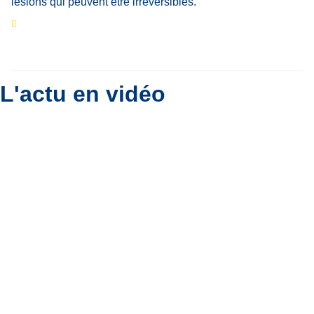
Eclipse du 12 août : que va-t-il se passer dans
le ciel belge ?
Par
Bernard Padoan
L'actu en vidéo