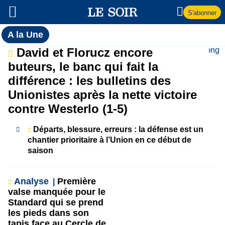
S'abonner
Toutes
A la Une
l'actualité
A
David et Florucz encore
du Soir
buteurs, le banc qui fait la
la
différence : les bulletins des
Unionistes après la nette victoire
Une
contre Westerlo (1-5)
Départs, blessure, erreurs : la défense est un
chantier prioritaire à l’Union en ce début de
saison
Analyse
Première
valse manquée pour le
Standard qui se prend
les pieds dans son
tapis face au Cercle de