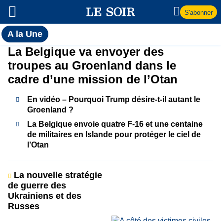
S'abonner
Toutes
A la Une
l'actualité
A
La Belgique va envoyer des
du Soir
troupes au Groenland dans le
la
cadre d’une mission de l’Otan
Une
En vidéo – Pourquoi Trump désire-t-il autant le
Groenland ?
La Belgique envoie quatre F-16 et une centaine
de militaires en Islande pour protéger le ciel de
l’Otan
La nouvelle stratégie
de guerre des
Ukrainiens et des
Russes