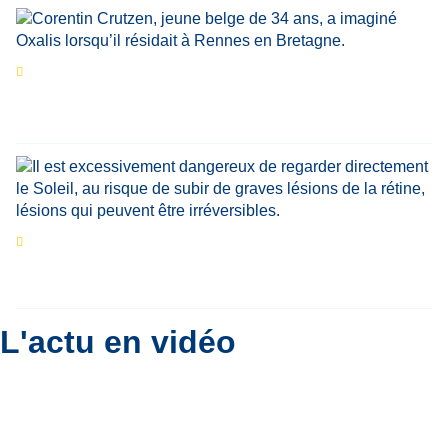
Portrait
La success-story : Corentin Crutzen,
le fondateur de la première école de cuisine
végétale en Belgique
Eclipse du 12 août : que va-t-il se passer dans
le ciel belge ?
Par
Bernard Padoan
L'actu en vidéo