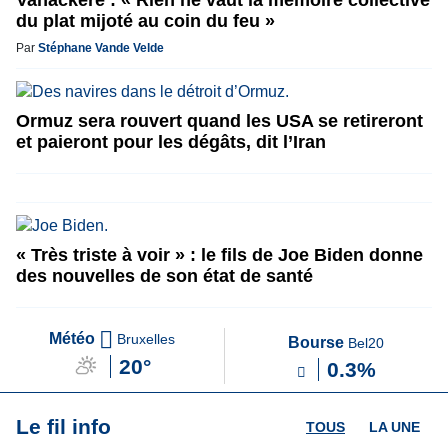
Vanackere : « Rien ne vaut la mémoire collective
du plat mijoté au coin du feu »
Par
Stéphane Vande Velde
Ormuz sera rouvert quand les USA se retireront
et paieront pour les dégâts, dit l’Iran
« Très triste à voir » : le fils de Joe Biden donne
des nouvelles de son état de santé
Météo
Bruxelles
Bourse
Bel20
20°
0.3%
Le fil info
TOUS
LA UNE