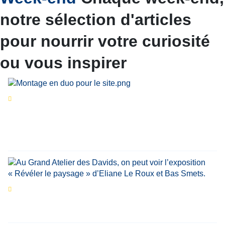
notre sélection d'articles
pour nourrir votre curiosité
ou vous inspirer
Séries d’été
« Le jour d’avant » : cinq
personnalités reviennent sur un évènement
marquant de leur carrière
Par
Bernard Demonty
,
Candice Bussoli
,
Philippe Vande Weyer
,
Didier Zacharie
,
Jean-Claude Vantroyen
Les expositions prolongent la magie des
Estivales du Haut-Calavon
Par
Jean-Marie Wynants