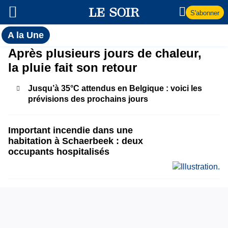
S'abonner
Toutes
A la Une
l'actualité
A
Après plusieurs jours de chaleur,
du Soir
la pluie fait son retour
la
Jusqu’à 35°C attendus en Belgique : voici les
Une
prévisions des prochains jours
Important incendie dans une
habitation à Schaerbeek : deux
occupants hospitalisés