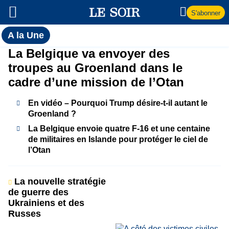
S'abonner
Toutes
A la Une
l'actualité
A
La Belgique va envoyer des
du Soir
troupes au Groenland dans le
la
cadre d’une mission de l’Otan
Une
En vidéo – Pourquoi Trump désire-t-il autant le
Groenland ?
La Belgique envoie quatre F-16 et une centaine
de militaires en Islande pour protéger le ciel de
l’Otan
La nouvelle stratégie
de guerre des
Ukrainiens et des
Russes