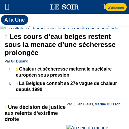
S'abonner
Toutes
A la Une
l'actualité
A
du Soir
Les cours d’eau belges restent
la
sous la menace d’une sécheresse
prolongée
Une
Par
Gil Durand
Chaleur et sécheresse mettent le nucléaire
européen sous pression
La Belgique connaît sa 27e vague de chaleur
depuis 1990
Par Julien Bialas,
Marine Buisson
Une décision de justice
aux relents d’extrême
droite