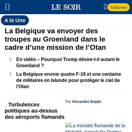
S'abonner
Toutes
A la Une
l'actualité
A
La Belgique va envoyer des
du Soir
troupes au Groenland dans le
la
cadre d’une mission de l’Otan
Une
En vidéo – Pourquoi Trump désire-t-il autant le
Groenland ?
La Belgique envoie quatre F-16 et une centaine
de militaires en Islande pour protéger le ciel de
l’Otan
Par
Alexandre Noppe
Turbulences
politiques au-dessus
des aéroports flamands