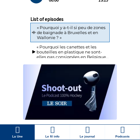
La Une
Le fil info
Le journal
Podcasts