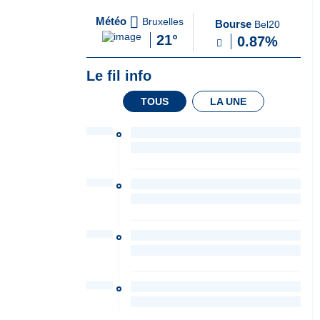
A
du Soir
Météo
Bruxelles
Bourse
Bel20
la
21°
0.87%
Une
Le fil info
TOUS
LA UNE