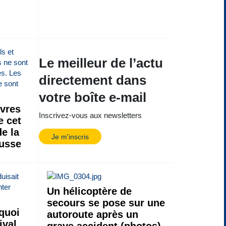
Le meilleur de l’actu
directement dans
votre boîte e-mail
ivres
Inscrivez-vous aux newsletters
e cet
de la
Je m'inscris
russe
Un hélicoptère de
secours se pose sur une
quoi
autoroute après un
ival