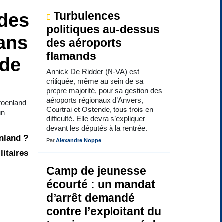
 des
Turbulences
politiques au-dessus
ans
des aéroports
flamands
 de
Annick De Ridder (N-VA) est
critiquée, même au sein de sa
propre majorité, pour sa gestion des
aéroports régionaux d’Anvers,
Groenland
Courtrai et Ostende, tous trois en
un
difficulté. Elle devra s’expliquer
devant les députés à la rentrée.
enland ?
Par
Alexandre Noppe
litaires
Camp de jeunesse
écourté : un mandat
d’arrêt demandé
contre l’exploitant du