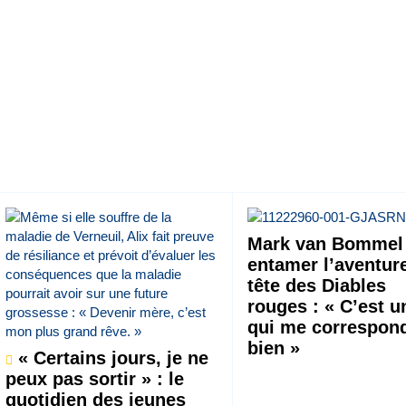
Mark van Bommel 
entamer l’aventure
tête des Diables
rouges : « C’est u
qui me correspon
bien »
« Certains jours, je ne
peux pas sortir » : le
quotidien des jeunes