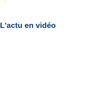
Eclipse du 12 août : que va-t-il se passer dans
le ciel belge ?
Par
Bernard Padoan
L'actu en vidéo