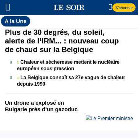
S'abonner
Toutes
A la Une
l'actualité
A
Plus de 30 degrés, du soleil,
du Soir
alerte de l’IRM... : nouveau coup
la
de chaud sur la Belgique
Une
Chaleur et sécheresse mettent le nucléaire
européen sous pression
La Belgique connaît sa 27e vague de chaleur
depuis 1990
Un drone a explosé en
Bulgarie près d’un gazoduc