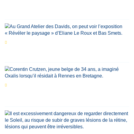
marquant de leur carrière
Par
Bernard Demonty
,
Candice Bussoli
,
Philippe Vande Weyer
,
Didier Zacharie
,
Jean-Claude Vantroyen
Les expositions prolongent la magie des
Estivales du Haut-Calavon
Par
Jean-Marie Wynants
Portrait
La success-story : Corentin Crutzen,
le fondateur de la première école de cuisine
végétale en Belgique