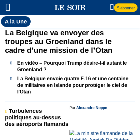
S'abonner
Toutes
A la Une
l'actualité
A
La Belgique va envoyer des
du Soir
troupes au Groenland dans le
la
cadre d’une mission de l’Otan
Une
En vidéo – Pourquoi Trump désire-t-il autant le
Groenland ?
La Belgique envoie quatre F-16 et une centaine
de militaires en Islande pour protéger le ciel de
l’Otan
Par
Alexandre Noppe
Turbulences
politiques au-dessus
des aéroports flamands