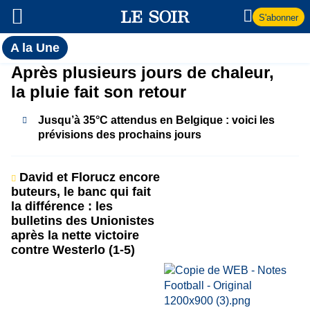
S'abonner
Toutes
A la Une
l'actualité
A
Après plusieurs jours de chaleur,
du Soir
la pluie fait son retour
la
Jusqu’à 35°C attendus en Belgique : voici les
Une
prévisions des prochains jours
David et Florucz encore
buteurs, le banc qui fait
la différence : les
bulletins des Unionistes
après la nette victoire
contre Westerlo (1-5)