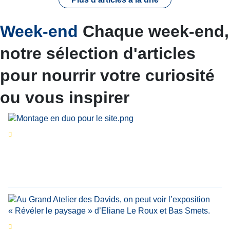
Week-end
Chaque week-end,
notre sélection d'articles
pour nourrir votre curiosité
ou vous inspirer
Séries d’été
« Le jour d’avant » : cinq
personnalités reviennent sur un évènement
marquant de leur carrière
Par
Bernard Demonty
,
Candice Bussoli
,
Philippe Vande Weyer
,
Didier Zacharie
,
Jean-Claude Vantroyen
Les expositions prolongent la magie des