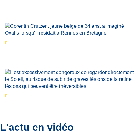
Estivales du Haut-Calavon
Par
Jean-Marie Wynants
Portrait
La success-story : Corentin Crutzen,
le fondateur de la première école de cuisine
végétale en Belgique
Eclipse du 12 août : que va-t-il se passer dans
le ciel belge ?
Par
Bernard Padoan
L'actu en vidéo