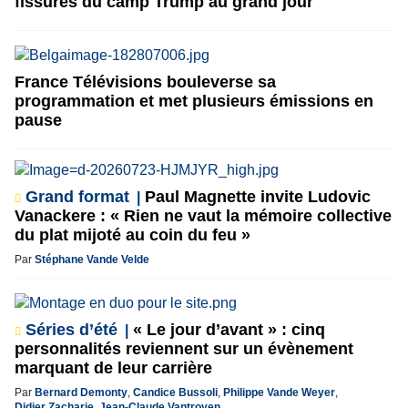
fissures du camp Trump au grand jour
France Télévisions bouleverse sa
programmation et met plusieurs émissions en
pause
Grand format
Paul Magnette invite Ludovic
Vanackere : « Rien ne vaut la mémoire collective
du plat mijoté au coin du feu »
Par
Stéphane Vande Velde
Séries d’été
« Le jour d’avant » : cinq
personnalités reviennent sur un évènement
marquant de leur carrière
Par
Bernard Demonty
,
Candice Bussoli
,
Philippe Vande Weyer
,
Didier Zacharie
,
Jean-Claude Vantroyen