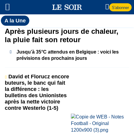
S'abonner
Toutes
A la Une
l'actualité
A
Après plusieurs jours de chaleur,
du Soir
la pluie fait son retour
la
Jusqu’à 35°C attendus en Belgique : voici les
Une
prévisions des prochains jours
David et Florucz encore
buteurs, le banc qui fait
la différence : les
bulletins des Unionistes
après la nette victoire
contre Westerlo (1-5)