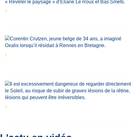
Les expositions prolongent la magie des
Estivales du Haut-Calavon
Par
Jean-Marie Wynants
Portrait
La success-story : Corentin Crutzen,
le fondateur de la première école de cuisine
végétale en Belgique
Eclipse du 12 août : que va-t-il se passer dans
le ciel belge ?
Par
Bernard Padoan