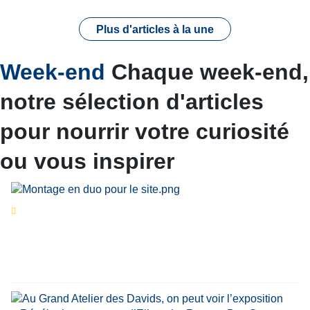
Plus d'articles à la une
Week-end
Chaque week-end,
notre sélection d'articles
pour nourrir votre curiosité
ou vous inspirer
Séries d’été
« Le jour d’avant » : cinq
personnalités reviennent sur un évènement
marquant de leur carrière
Par
Bernard Demonty
,
Candice Bussoli
,
Philippe Vande Weyer
,
Didier Zacharie
,
Jean-Claude Vantroyen