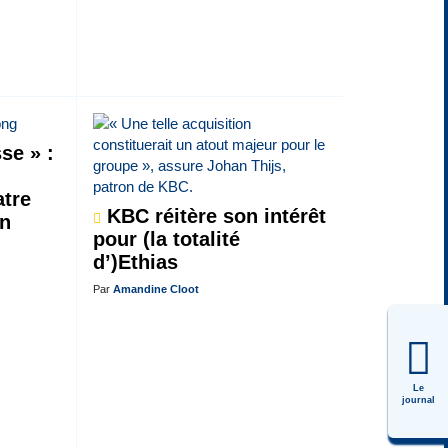
se » :
atre
KBC réitère son intérêt
on
pour (la totalité
d’)Ethias
Par
Amandine Cloot
Le
journal