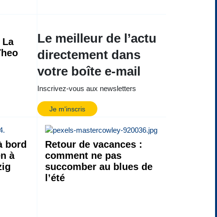
Le meilleur de l’actu
La
Theo
directement dans
votre boîte e-mail
Inscrivez-vous aux newsletters
Je m'inscris
à bord
Retour de vacances :
en à
comment ne pas
zig
succomber au blues de
l’été