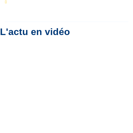
Eclipse du 12 août : que va-t-il se passer dans
le ciel belge ?
Par
Bernard Padoan
L'actu en vidéo