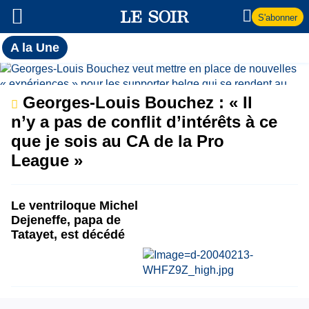
S'abonner
Toutes
A la Une
l'actualité
A
du Soir
la
Georges-Louis Bouchez : « Il
n’y a pas de conflit d’intérêts à ce
Une
que je sois au CA de la Pro
League »
Le ventriloque Michel
Dejeneffe, papa de
Tatayet, est décédé