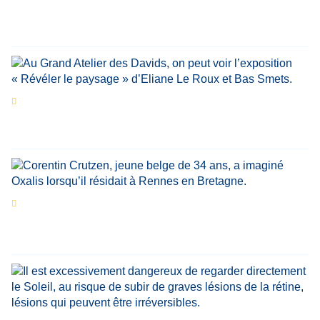
marquant de leur carrière
Par
Bernard Demonty
,
Candice Bussoli
,
Philippe Vande Weyer
,
Didier Zacharie
,
Jean-Claude Vantroyen
Les expositions prolongent la magie des
Estivales du Haut-Calavon
Par
Jean-Marie Wynants
Portrait
La success-story : Corentin Crutzen,
le fondateur de la première école de cuisine
végétale en Belgique