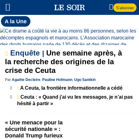
S'abonner
Toutes
A la Une
l'actualité
A
du Soir
la
Enquête
Une semaine après, à
Une
la recherche des origines de la
crise de Ceuta
Par
Agathe Decleire
,
Pauline Hofmann
,
Ugo Santkin
A Ceuta, la frontière informationnelle a cédé
Ceuta : « Quand j’ai vu les messages, je n’ai pas
hésité à partir »
« Une menace pour la
sécurité nationale » :
Donald Trump furieux