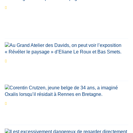
Séries d’été
« Le jour d’avant » : cinq
personnalités reviennent sur un évènement
marquant de leur carrière
Par
Bernard Demonty
,
Candice Bussoli
,
Philippe Vande Weyer
,
Didier Zacharie
,
Jean-Claude Vantroyen
Les expositions prolongent la magie des
Estivales du Haut-Calavon
Par
Jean-Marie Wynants
Portrait
La success-story : Corentin Crutzen,
le fondateur de la première école de cuisine
végétale en Belgique