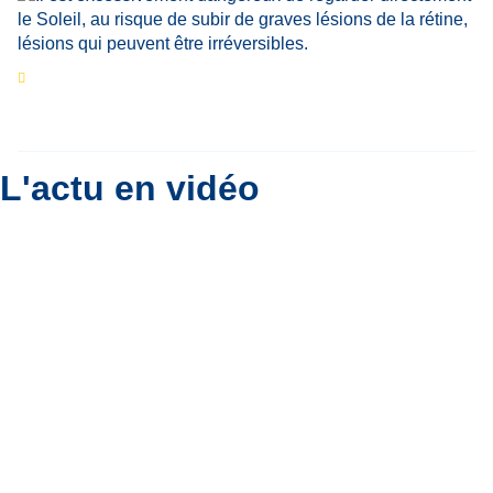
Eclipse du 12 août : que va-t-il se passer dans
le ciel belge ?
Par
Bernard Padoan
L'actu en vidéo