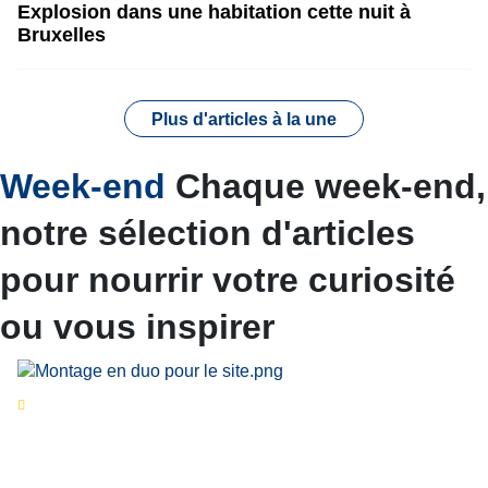
Explosion dans une habitation cette nuit à
Bruxelles
Plus d'articles à la une
Week-end
Chaque week-end,
notre sélection d'articles
pour nourrir votre curiosité
ou vous inspirer
Séries d’été
« Le jour d’avant » : cinq
personnalités reviennent sur un évènement
marquant de leur carrière
Par
Bernard Demonty
,
Candice Bussoli
,
Philippe Vande Weyer
,