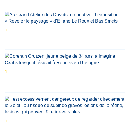
Didier Zacharie
,
Jean-Claude Vantroyen
Les expositions prolongent la magie des
Estivales du Haut-Calavon
Par
Jean-Marie Wynants
Portrait
La success-story : Corentin Crutzen,
le fondateur de la première école de cuisine
végétale en Belgique
Eclipse du 12 août : que va-t-il se passer dans
le ciel belge ?