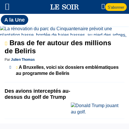
S'abonner
Toutes
A la Une
l'actualité
A
du Soir
la
Bras de fer autour des millions
de Beliris
Une
Par
Julien Thomas
A Bruxelles, voici six dossiers emblématiques
au programme de Beliris
Des avions interceptés au-
dessus du golf de Trump