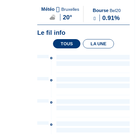
A
du Soir
Météo
Bruxelles
Bourse
Bel20
la
20°
0.91%
Une
Le fil info
TOUS
LA UNE