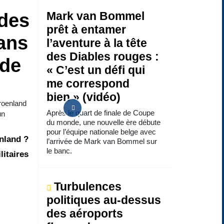
 des
Mark van Bommel
prêt à entamer
ans
l’aventure à la tête
des Diables rouges :
 de
« C’est un défi qui
me correspond
bien » (vidéo)
Groenland
Après le quart de finale de Coupe
un
du monde, une nouvelle ère débute
pour l’équipe nationale belge avec
enland ?
l’arrivée de Mark van Bommel sur
le banc.
litaires
Turbulences
politiques au-dessus
des aéroports