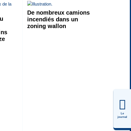
De nombreux camions
eu
incendiés dans un
zoning wallon
ins
ze
Le
journal