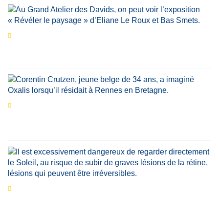
Les expositions prolongent la magie des
Estivales du Haut-Calavon
Par
Jean-Marie Wynants
Portrait
La success-story : Corentin Crutzen,
le fondateur de la première école de cuisine
végétale en Belgique
Eclipse du 12 août : que va-t-il se passer dans
le ciel belge ?
Par
Bernard Padoan