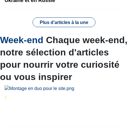
Ukraine et en Russie
Plus d'articles à la une
Week-end
Chaque week-end,
notre sélection d'articles
pour nourrir votre curiosité
ou vous inspirer
Séries d’été
« Le jour d’avant » : cinq
personnalités reviennent sur un évènement
marquant de leur carrière
Par
Bernard Demonty
,
Candice Bussoli
,
Philippe Vande Weyer
,
Didier Zacharie
,
Jean-Claude Vantroyen