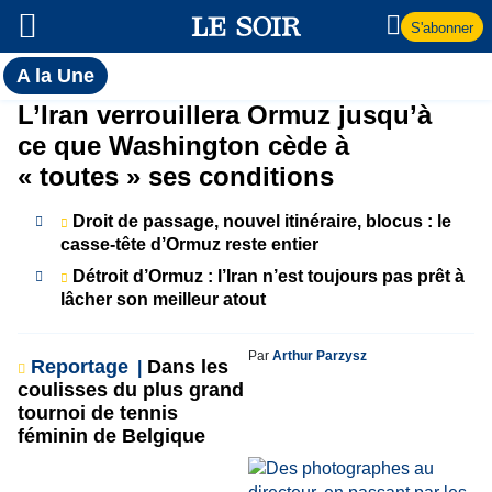
S'abonner
Toutes
A la Une
l'actualité
A
L’Iran verrouillera Ormuz jusqu’à
du Soir
ce que Washington cède à
la
« toutes » ses conditions
Une
Droit de passage, nouvel itinéraire, blocus : le
casse-tête d’Ormuz reste entier
Détroit d’Ormuz : l’Iran n’est toujours pas prêt à
lâcher son meilleur atout
Par
Arthur Parzysz
Reportage
Dans les
coulisses du plus grand
tournoi de tennis
féminin de Belgique