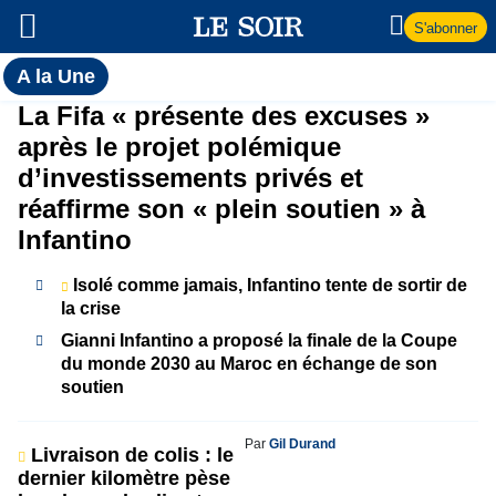
S'abonner
Toutes
A la Une
l'actualité
A
La Fifa « présente des excuses »
du Soir
après le projet polémique
la
d’investissements privés et
réaffirme son « plein soutien » à
Une
Infantino
Isolé comme jamais, Infantino tente de sortir de
la crise
Gianni Infantino a proposé la finale de la Coupe
du monde 2030 au Maroc en échange de son
soutien
Par
Gil Durand
Livraison de colis : le
dernier kilomètre pèse