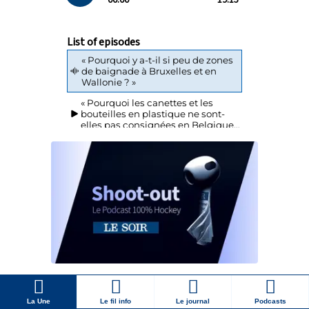
La Une
Le fil info
Le journal
Podcasts