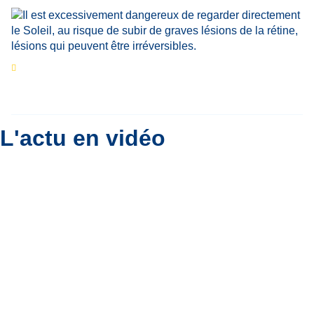
Eclipse du 12 août : que va-t-il se passer dans
le ciel belge ?
Par
Bernard Padoan
L'actu en vidéo