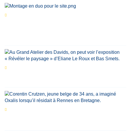
Séries d’été
« Le jour d’avant » : cinq
personnalités reviennent sur un évènement
marquant de leur carrière
Par
Bernard Demonty
,
Candice Bussoli
,
Philippe Vande Weyer
,
Didier Zacharie
,
Jean-Claude Vantroyen
Les expositions prolongent la magie des
Estivales du Haut-Calavon
Par
Jean-Marie Wynants
Portrait
La success-story : Corentin Crutzen,
le fondateur de la première école de cuisine
végétale en Belgique