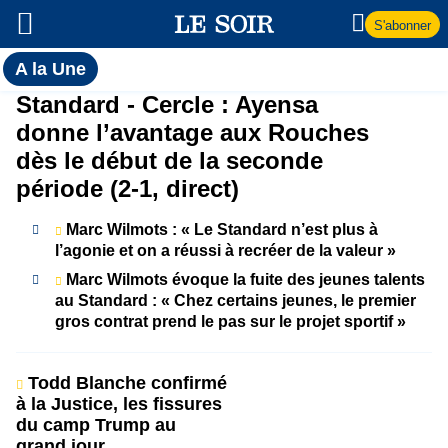
S'abonner
Toutes
A la Une
l'actualité
A
Standard - Cercle : Ayensa
du Soir
donne l’avantage aux Rouches
la
dès le début de la seconde
période (2-1, direct)
Une
Marc Wilmots : « Le Standard n’est plus à
l’agonie et on a réussi à recréer de la valeur »
Marc Wilmots évoque la fuite des jeunes talents
au Standard : « Chez certains jeunes, le premier
gros contrat prend le pas sur le projet sportif »
Todd Blanche confirmé
à la Justice, les fissures
du camp Trump au
grand jour