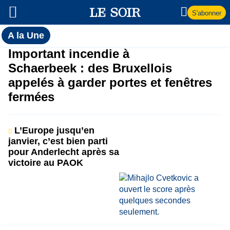
S'abonner
Toutes
A la Une
l'actualité
A
Important incendie à
du Soir
Schaerbeek : des Bruxellois
la
appelés à garder portes et fenêtres
fermées
Une
L’Europe jusqu’en
janvier, c’est bien parti
pour Anderlecht après sa
victoire au PAOK