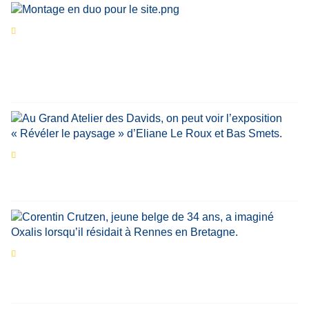
Séries d’été
« Le jour d’avant » : cinq
personnalités reviennent sur un évènement
marquant de leur carrière
Par
Bernard Demonty
,
Candice Bussoli
,
Philippe Vande Weyer
,
Didier Zacharie
,
Jean-Claude Vantroyen
Les expositions prolongent la magie des
Estivales du Haut-Calavon
Par
Jean-Marie Wynants
Portrait
La success-story : Corentin Crutzen,
le fondateur de la première école de cuisine
végétale en Belgique