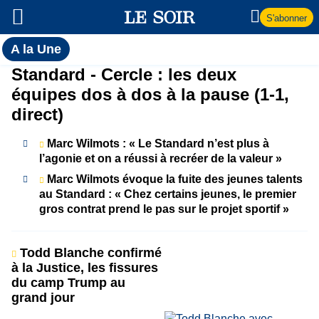
S'abonner
Toutes
A la Une
l'actualité
A
Standard - Cercle : les deux
du Soir
équipes dos à dos à la pause (1-1,
la
direct)
Une
Marc Wilmots : « Le Standard n’est plus à
l’agonie et on a réussi à recréer de la valeur »
Marc Wilmots évoque la fuite des jeunes talents
au Standard : « Chez certains jeunes, le premier
gros contrat prend le pas sur le projet sportif »
Todd Blanche confirmé
à la Justice, les fissures
du camp Trump au
grand jour