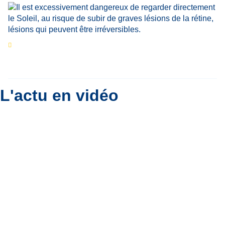
Eclipse du 12 août : que va-t-il se passer dans
le ciel belge ?
Par
Bernard Padoan
L'actu en vidéo