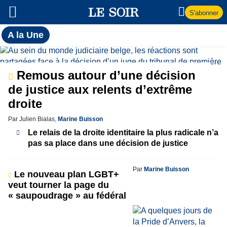
S'abonner
Toutes
A la Une
l'actualité
A
du Soir
la
Remous autour d’une décision
de justice aux relents d’extrême
Une
droite
Par Julien Bialas,
Marine Buisson
Le relais de la droite identitaire la plus radicale n’a
pas sa place dans une décision de justice
Par
Marine Buisson
Le nouveau plan LGBT+
veut tourner la page du
« saupoudrage » au fédéral