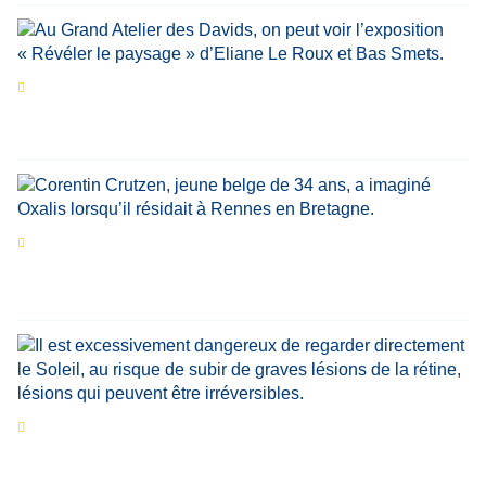
Les expositions prolongent la magie des
Estivales du Haut-Calavon
Par
Jean-Marie Wynants
Portrait
La success-story : Corentin Crutzen,
le fondateur de la première école de cuisine
végétale en Belgique
Eclipse du 12 août : que va-t-il se passer dans
le ciel belge ?
Par
Bernard Padoan