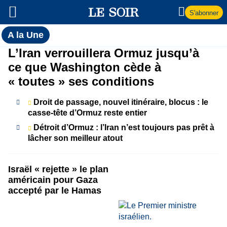
S'abonner
Toutes
A la Une
l'actualité
A
L’Iran verrouillera Ormuz jusqu’à
du Soir
ce que Washington cède à
la
« toutes » ses conditions
Une
Droit de passage, nouvel itinéraire, blocus : le
casse-tête d’Ormuz reste entier
Détroit d’Ormuz : l’Iran n’est toujours pas prêt à
lâcher son meilleur atout
Israël « rejette » le plan
américain pour Gaza
accepté par le Hamas