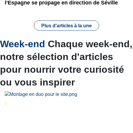
l’Espagne se propage en direction de Séville
Plus d'articles à la une
Week-end
Chaque week-end,
notre sélection d'articles
pour nourrir votre curiosité
ou vous inspirer
Séries d’été
« Le jour d’avant » : cinq
personnalités reviennent sur un évènement
marquant de leur carrière
Par
Bernard Demonty
,
Candice Bussoli
,
Philippe Vande Weyer
,
Didier Zacharie
,
Jean-Claude Vantroyen