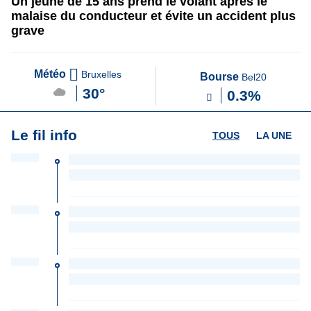
Un jeune de 15 ans prend le volant après le
malaise du conducteur et évite un accident plus
grave
Météo
Bruxelles
Bourse
Bel20
30°
0.3%
Le fil info
TOUS
LA UNE