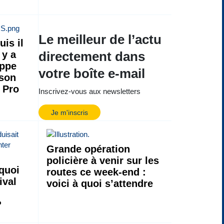
Le meilleur de l’actu
uis il
 y a
directement dans
ippe
votre boîte e-mail
ison
 Pro
Inscrivez-vous aux newsletters
Je m'inscris
Grande opération
policière à venir sur les
quoi
routes ce week-end :
ival
voici à quoi s’attendre
?