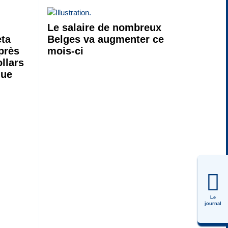
Le salaire de nombreux
eta
Belges va augmenter ce
près
mois-ci
ollars
que
Le
journal