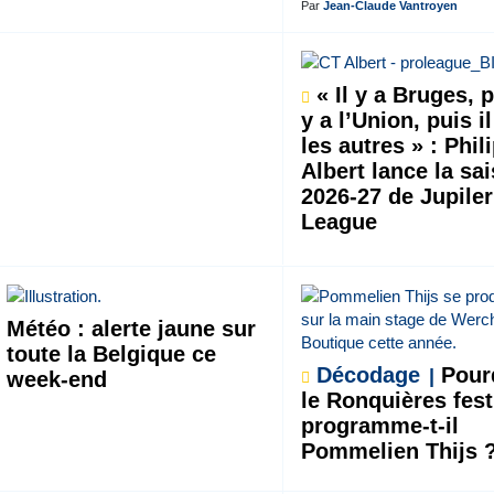
Par
Jean-Claude Vantroyen
« Il y a Bruges, p
y a l’Union, puis il
les autres » : Phil
Albert lance la sa
2026-27 de Jupiler
League
Météo : alerte jaune sur
toute la Belgique ce
Décodage
Pour
week-end
le Ronquières fest
programme-t-il
Pommelien Thijs 