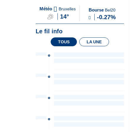
A
du Soir
Météo
Bruxelles
Bourse
Bel20
la
14°
-0.27%
Une
Le fil info
TOUS
LA UNE