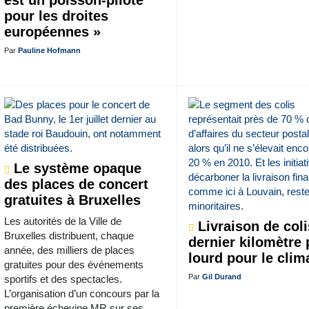
est un poisson-pilote
pour les droites
européennes »
Par
Pauline Hofmann
Le système opaque
des places de concert
gratuites à Bruxelles
Les autorités de la Ville de
Livraison de colis
Bruxelles distribuent, chaque
dernier kilomètre
année, des milliers de places
lourd pour le clim
gratuites pour des événements
Par
Gil Durand
sportifs et des spectacles.
L’organisation d’un concours par la
première échevine MR sur ses