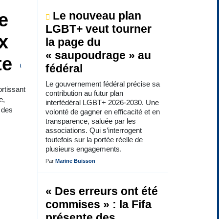
e
Le nouveau plan
LGBT+ veut tourner
x
la page du
« saupoudrage » au
te
fédéral
Le gouvernement fédéral précise sa
ortissant
contribution au futur plan
e,
interfédéral LGBT+ 2026-2030. Une
é des
volonté de gagner en efficacité et en
transparence, saluée par les
associations. Qui s’interrogent
toutefois sur la portée réelle de
plusieurs engagements.
Par
Marine Buisson
« Des erreurs ont été
commises » : la Fifa
présente des