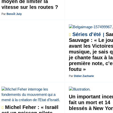
moyen de limiter la
vitesse sur les routes ?
Par
Benoît July
Séries d’été
Sa
Sauvage : « Le jou
avant les Victoires
musique, je sais q
je chante faux à la
première note, c’e
foutu »
Par
Didier Zacharie
Un important ince
fait un mort et 14
Michel Feher : « Israël
blessés à New Yo