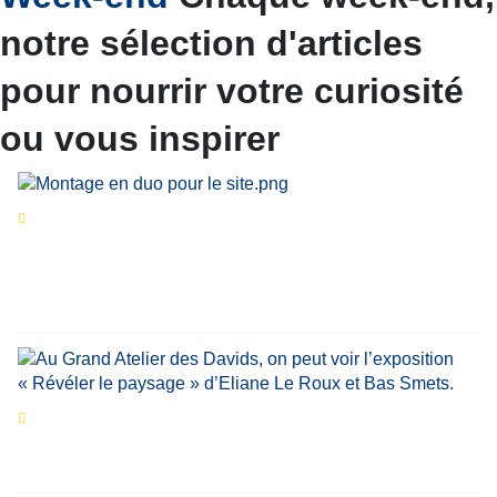
notre sélection d'articles
pour nourrir votre curiosité
ou vous inspirer
Séries d’été
« Le jour d’avant » : cinq
personnalités reviennent sur un évènement
marquant de leur carrière
Par
Bernard Demonty
,
Candice Bussoli
,
Philippe Vande Weyer
,
Didier Zacharie
,
Jean-Claude Vantroyen
Les expositions prolongent la magie des
Estivales du Haut-Calavon
Par
Jean-Marie Wynants