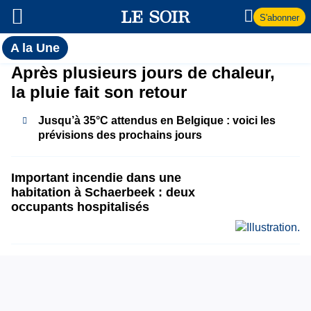
S'abonner
Toutes
A la Une
l'actualité
A
Après plusieurs jours de chaleur,
du Soir
la pluie fait son retour
la
Jusqu’à 35°C attendus en Belgique : voici les
Une
prévisions des prochains jours
Important incendie dans une
habitation à Schaerbeek : deux
occupants hospitalisés