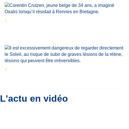
Portrait
La success-story : Corentin Crutzen,
le fondateur de la première école de cuisine
végétale en Belgique
Eclipse du 12 août : que va-t-il se passer dans
le ciel belge ?
Par
Bernard Padoan
L'actu en vidéo