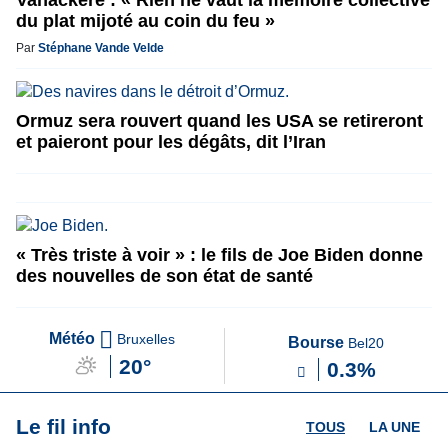
Vanackere : « Rien ne vaut la mémoire collective
du plat mijoté au coin du feu »
Par
Stéphane Vande Velde
Ormuz sera rouvert quand les USA se retireront
et paieront pour les dégâts, dit l’Iran
« Très triste à voir » : le fils de Joe Biden donne
des nouvelles de son état de santé
Météo
Bruxelles
Bourse
Bel20
20°
0.3%
Le fil info
TOUS
LA UNE