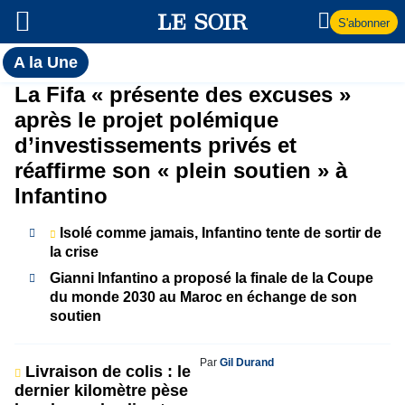
S'abonner
Toutes
A la Une
l'actualité
A
La Fifa « présente des excuses »
du Soir
après le projet polémique
la
d’investissements privés et
réaffirme son « plein soutien » à
Une
Infantino
Isolé comme jamais, Infantino tente de sortir de
la crise
Gianni Infantino a proposé la finale de la Coupe
du monde 2030 au Maroc en échange de son
soutien
Par
Gil Durand
Livraison de colis : le
dernier kilomètre pèse