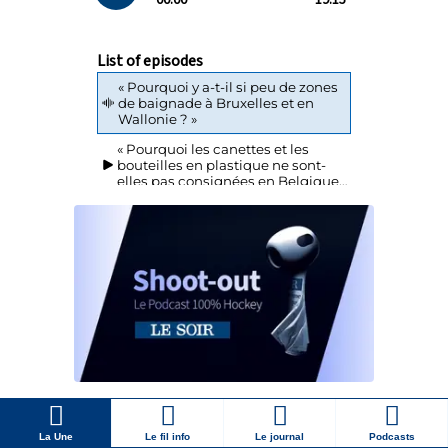
La Une
Le fil info
Le journal
Podcasts